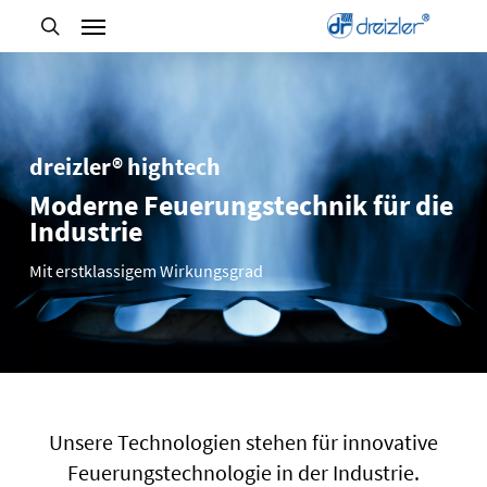
Skip
to
main
content
dreizler® hightech
Moderne Feuerungstechnik für die
Industrie
Mit erstklassigem Wirkungsgrad
Unsere Technologien stehen für innovative
Feuerungstechnologie in der Industrie.