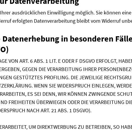
zur Datenverarbeitung
hrer ausdrücklichen Einwilligung möglich. Sie können eine be
erruf erfolgten Datenverarbeitung bleibt vom Widerruf unbe
e Datenerhebung in besonderen Fäll
VO)
VON ART. 6 ABS. 1 LIT. E ODER F DSGVO ERFOLGT, HABE
N ERGEBEN, GEGEN DIE VERARBEITUNG IHRER PERSONENB
UNGEN GESTÜTZTES PROFILING. DIE JEWEILIGE RECHTSGR
TZERKLÄRUNG. WENN SIE WIDERSPRUCH EINLEGEN, WERDE
ARBEITEN, ES SEI DENN, WIR KÖNNEN ZWINGENDE SCHU
 UND FREIHEITEN ÜBERWIEGEN ODER DIE VERARBEITUNG 
RSPRUCH NACH ART. 21 ABS. 1 DSGVO).
ARBEITET, UM DIREKTWERBUNG ZU BETREIBEN, SO HABE