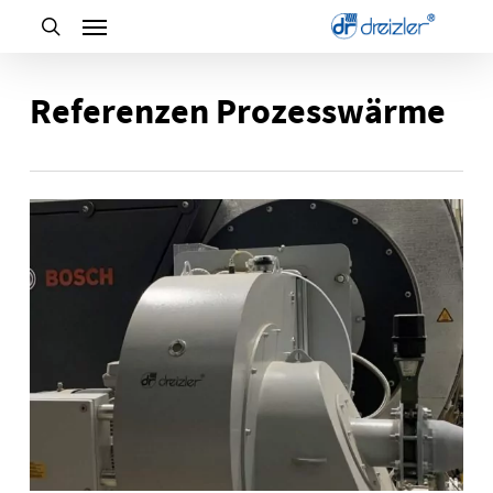
Skip
to
main
Referenzen Prozesswärme
content