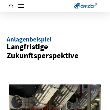
Skip
to
main
content
Anlagenbeispiel
Langfristige
Zukunftsperspektive