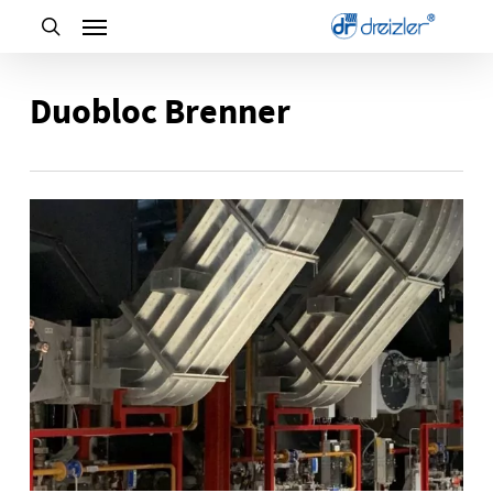
Skip
to
main
Duobloc Brenner
content