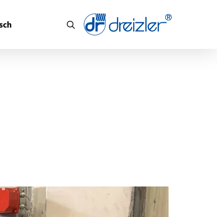
search
sch