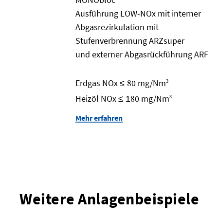
Ausführung LOW-NOx mit interner
Abgasrezirkulation mit
Stufenverbrennung ARZsuper
und externer Abgasrückführung ARF
8
Erdgas NOx
0 mg/Nm
≤
3
8
Heizöl NOx
0 mg/Nm
≤ 1
3
Mehr erfahren
Weitere Anlagenbeispiele