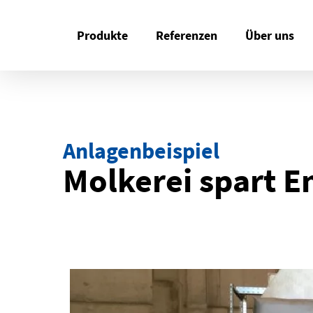
Skip
to
Produkte
Referenzen
Über uns
main
content
Anlagenbeispiel
Molkerei spart E