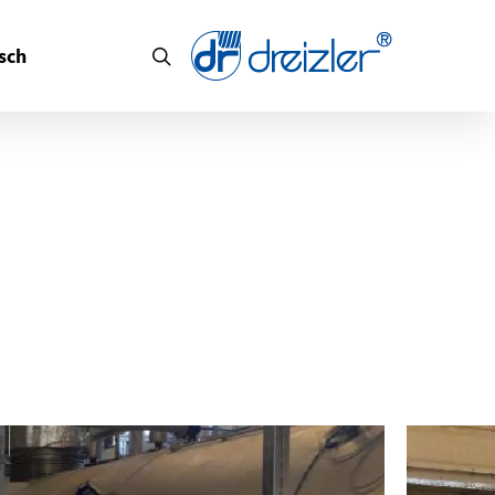
search
sch